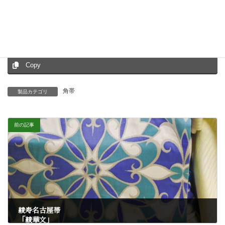
Facebook
X
Bluesky
Hatena
LINE
Threads
Copy
角帯
製品カテゴリ
前の記事
綾寿名古屋帯
「綾華文」