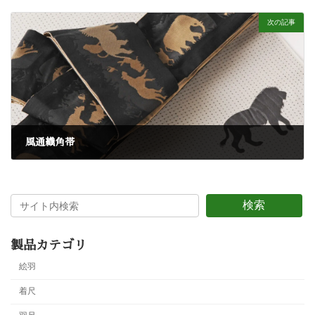
4月 24, 2024
次の記事
風通織角帯
4月 25, 2024
検索
製品カテゴリ
絵羽
着尺