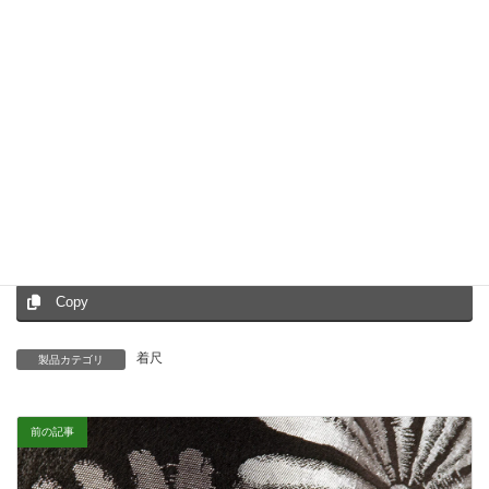
工房見学
工房見学のご案内
Facebook
X
Bluesky
Hatena
LINE
Threads
Copy
着尺
製品カテゴリ
前の記事