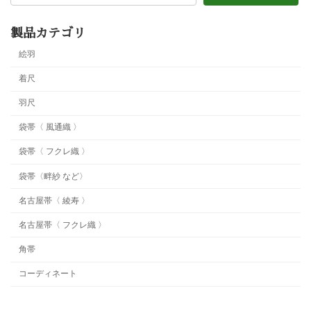
製品カテゴリ
絵羽
着尺
羽尺
袋帯〈 風通織 〉
袋帯〈 フクレ織 〉
袋帯〈畔紗 など〉
名古屋帯〈 綾寿 〉
名古屋帯〈 フクレ織 〉
角帯
コーディネート