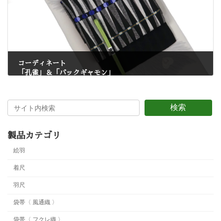
コーディネート
「孔雀」＆「バックギャモン」
7月 4, 2025
検索
製品カテゴリ
絵羽
着尺
羽尺
袋帯〈 風通織 〉
袋帯〈 フクレ織 〉