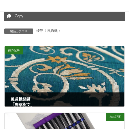
Hatena
LINE
Threads
Copy
袋帯〈 風通織 〉
製品カテゴリ
前の記事
風通織袋帯
「唐草樹文」
7月 4, 2025
次の記事