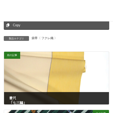
Facebook
X
Bluesky
Hatena
LINE
Threads
Copy
袋帯〈 フクレ織 〉
製品カテゴリ
前の記事
着尺
「七三縞」
7月 4, 2025