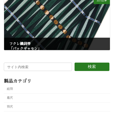
次の記事
フクレ織袋帯
「バックギャモン」
7月 4, 2025
検索
製品カテゴリ
絵羽
着尺
羽尺